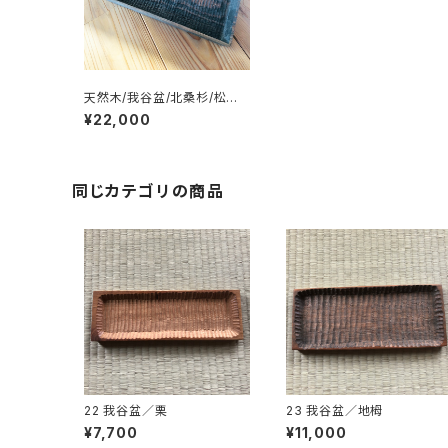
天然木/我谷盆/北桑杉/松煙
染め/
¥22,000
同じカテゴリの商品
22 我谷盆／栗
23 我谷盆／地栂
¥7,700
¥11,000