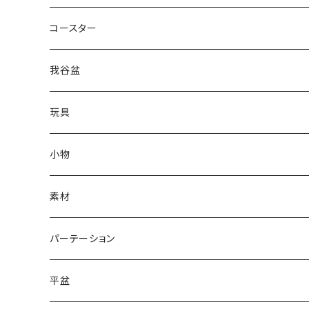
コースター
我谷盆
玩具
小物
素材
パーテーション
平盆