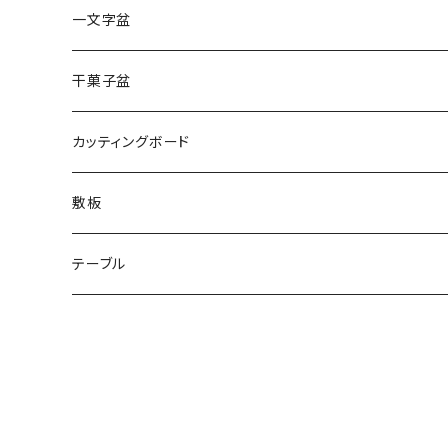
一文字盆
干菓子盆
カッティングボード
敷板
テーブル