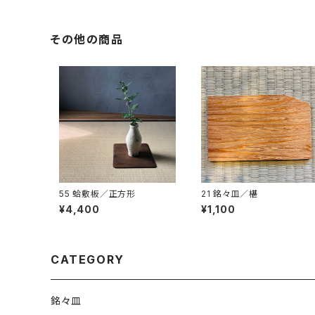
その他の商品
55 蛤敷板／正方形
21 銘々皿／椹
¥4,400
¥1,100
CATEGORY
銘々皿