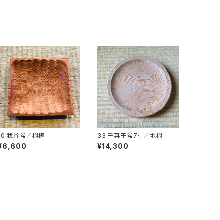
10 我谷盆／栂椹
33 干菓子盆7寸／地栂
¥6,600
¥14,300