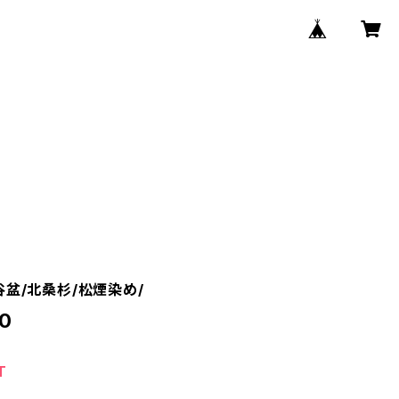
谷盆/北桑杉/松煙染め/
0
T