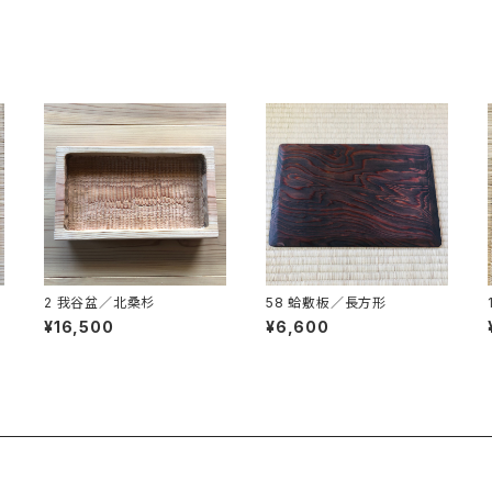
2 我谷盆／北桑杉
58 蛤敷板／長方形
¥16,500
¥6,600