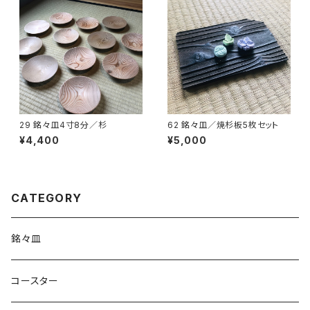
29 銘々皿4寸8分／杉
62 銘々皿／焼杉板5枚セット
¥4,400
¥5,000
CATEGORY
銘々皿
コースター