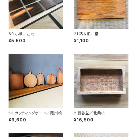
60 小板／古材
21 銘々皿／椹
¥5,500
¥1,100
53 カッティングボード／尾州桧
2 我谷盆／北桑杉
¥6,600
¥16,500