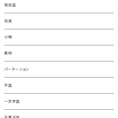
我谷盆
玩具
小物
素材
パーテーション
平盆
一文字盆
干菓子盆