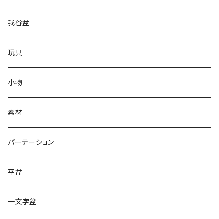
我谷盆
玩具
小物
素材
パーテーション
平盆
一文字盆