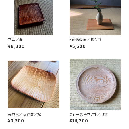
平盆／欅
56 蛤敷板／長方形
¥8,800
¥5,500
天然木／我谷盆／松
33 干菓子盆7寸／地栂
¥3,300
¥14,300