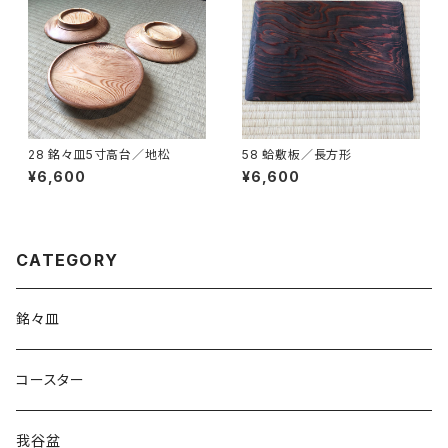
28 銘々皿5寸高台／地松
58 蛤敷板／長方形
¥6,600
¥6,600
CATEGORY
銘々皿
コースター
我谷盆