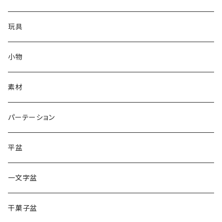
玩具
小物
素材
パーテーション
平盆
一文字盆
干菓子盆