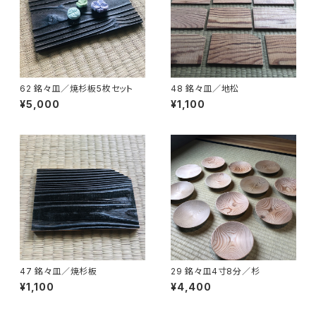
62 銘々皿／焼杉板5枚セット
48 銘々皿／地松
¥5,000
¥1,100
47 銘々皿／焼杉板
29 銘々皿4寸8分／杉
¥1,100
¥4,400