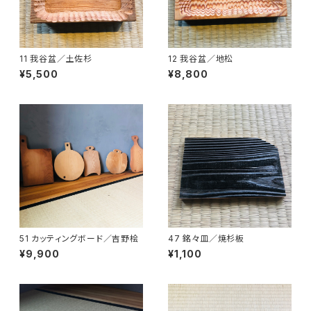
11 我谷盆／土佐杉
12 我谷盆／地松
¥5,500
¥8,800
51 カッティングボード／吉野桧
47 銘々皿／焼杉板
¥9,900
¥1,100