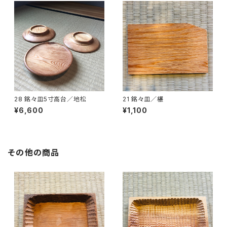
28 銘々皿5寸高台／地松
21 銘々皿／椹
¥6,600
¥1,100
その他の商品