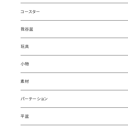
コースター
我谷盆
玩具
小物
素材
パーテーション
平盆