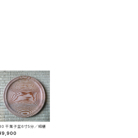
30 干菓子盆6寸5分／栂椹
¥9,900