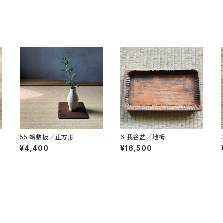
55 蛤敷板／正方形
6 我谷盆／地栂
¥4,400
¥16,500