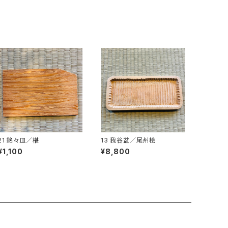
21 銘々皿／椹
13 我谷盆／尾州桧
¥1,100
¥8,800