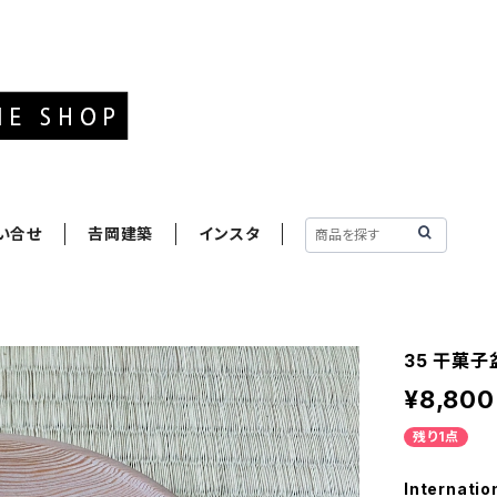
い合せ
𠮷岡建築
インスタ
35 干菓
¥8,800
残り1点
Internatio