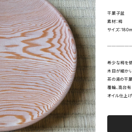
干菓子盆
素材：栂
サイズ：180m
─────
希少な栂を使
木目が細かい
茶の湯の干菓
覆輪、高台有
オイル仕上げ