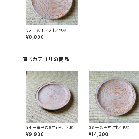
35 干菓子盆6寸／地栂
¥8,800
同じカテゴリの商品
34 干菓子盆6寸3分／地栂
33 干菓子盆7寸／地栂
¥9,900
¥14,300