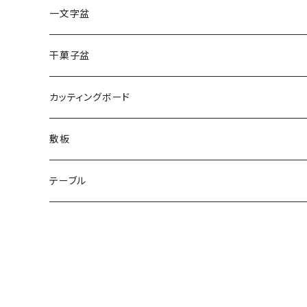
一文字盆
干菓子盆
カッティングボード
敷板
テーブル