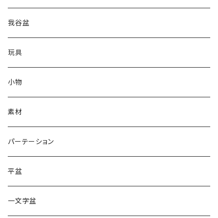
我谷盆
玩具
小物
素材
パーテーション
平盆
一文字盆