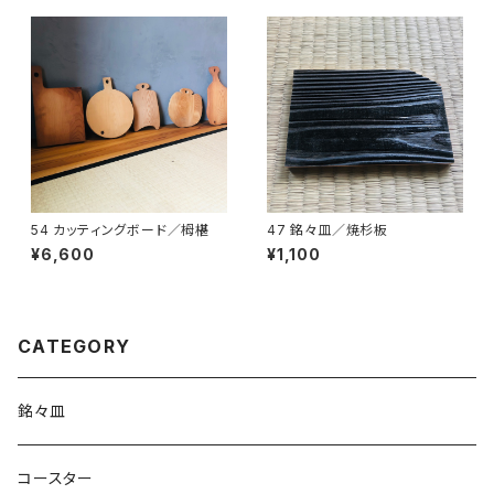
54 カッティングボード／栂椹
47 銘々皿／焼杉板
¥6,600
¥1,100
CATEGORY
銘々皿
コースター