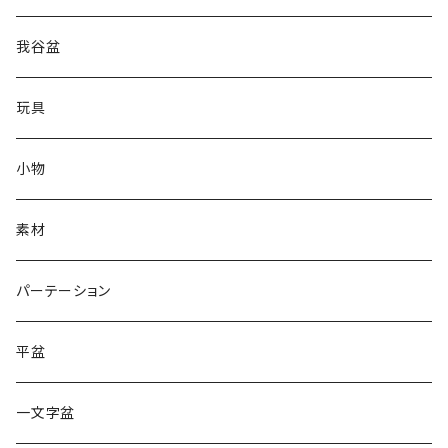
我谷盆
玩具
小物
素材
パーテーション
平盆
一文字盆