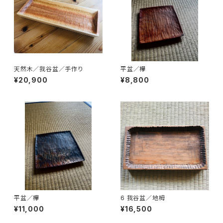
天然木／我谷盆／手作り
平盆／欅
¥20,900
¥8,800
平盆／欅
6 我谷盆／地栂
¥11,000
¥16,500