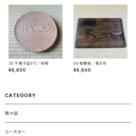
35 干菓子盆6寸／地栂
59 蛤敷板／長方形
¥8,800
¥6,600
CATEGORY
銘々皿
コースター