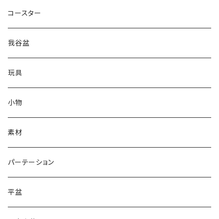
コースター
我谷盆
玩具
小物
素材
パーテーション
平盆