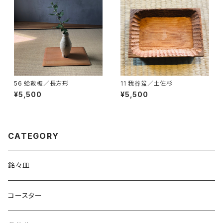
56 蛤敷板／長方形
11 我谷盆／土佐杉
¥5,500
¥5,500
CATEGORY
銘々皿
コースター