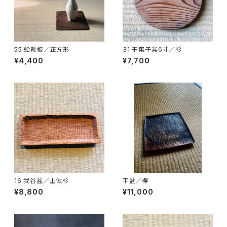
55 蛤敷板／正方形
31 干菓子盆6寸／杉
¥4,400
¥7,700
16 我谷盆／土佐杉
平盆／欅
¥8,800
¥11,000