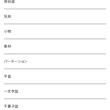
我谷盆
玩具
小物
素材
パーテーション
平盆
一文字盆
干菓子盆